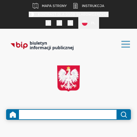
MAPA STRONY
INSTRUKCJA
KONTRAST DLA OSÓB SŁABOWIDZĄCYCH
PL
biuletyn
informacji publicznej