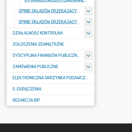
O PRAWIDŁOWOŚCI PLANOWANEJ KWOTY DŁUGU (ART. 230 UST. 4 UFP)
OPINIE SKŁADÓW ORZEKAJĄCYCH WYDANE W 2025 ROKU
OPINIE SKŁADÓW ORZEKAJĄCYCH WYDANE W 2024 ROKU
DZIAŁALNOŚĆ KONTROLNA
ZGŁOSZENIA ZEWNĘTRZNE
DYSCYPLINA FINANSÓW PUBLICZNYCH
ZAMÓWIENIA PUBLICZNE
ELEKTRONICZNA SKRZYNKA PODAWCZA E-PUAP
E-DORĘCZENIA
REDAKCJA BIP