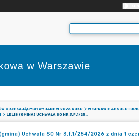
KON
nkowa w Warszawie
E
DÓW ORZEKAJĄCYCH WYDANE W 2026 ROKU
W SPRAWIE ABSOLUTORIU
LELIS (GMINA) UCHWAŁA SO NR 3.F.1/254/2026 Z DNIA 1 CZERWCA 2026 ROKU
M
 (gmina) Uchwała SO Nr 3.f.1/254/2026 z dnia 1 cz