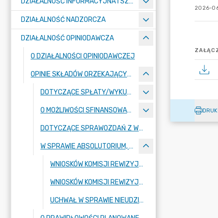
DZIAŁALNOŚĆ INFORMACYJNA I SZKOLENIOWA
2026-06
DZIAŁALNOŚĆ NADZORCZA
DZIAŁALNOŚĆ OPINIODAWCZA
ZAŁĄCZ
O DZIAŁALNOŚCI OPINIODAWCZEJ
OPINIE SKŁADÓW ORZEKAJĄCYCH WYDANE W 2026 ROKU
DOTYCZĄCE SPŁATY/WYKUPU ZOBOWIĄZAŃ, W TYM:
O MOŻLIWOŚCI SFINANSOWANIA DEFICYTU, Z TEGO:
DRUK
DOTYCZĄCE SPRAWOZDAŃ Z WYKONANIA BUDŻETU JST
W SPRAWIE ABSOLUTORIUM, Z TEGO:
WNIOSKÓW KOMISJI REWIZYJNYCH O UDZIELENIE ABSOLUTORIUM
WNIOSKÓW KOMISJI REWIZYJNYCH O NIEUDZIELENIE ABSOLUTORIUM
UCHWAŁ W SPRAWIE NIEUDZIELENIA ABSOLUTORIUM