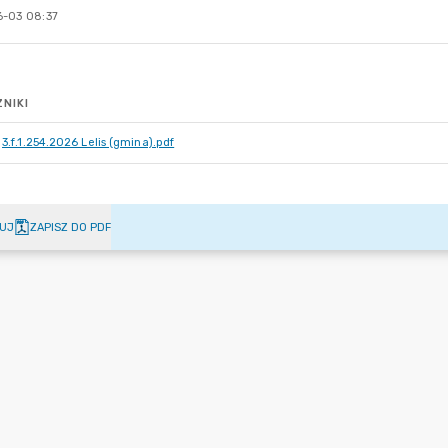
-03 08:37
NIKI
3.f.1.254.2026 Lelis (gmina).pdf
UJ
ZAPISZ DO PDF