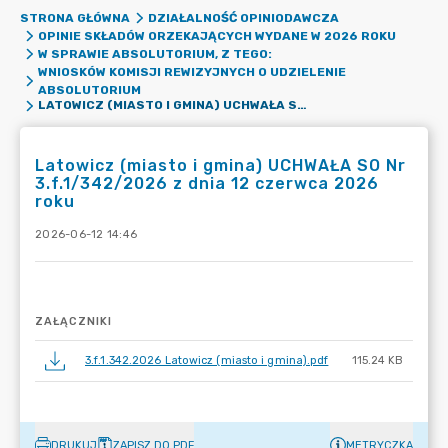
STRONA GŁÓWNA
DZIAŁALNOŚĆ OPINIODAWCZA
OPINIE SKŁADÓW ORZEKAJĄCYCH WYDANE W 2026 ROKU
W SPRAWIE ABSOLUTORIUM, Z TEGO:
WNIOSKÓW KOMISJI REWIZYJNYCH O UDZIELENIE
ABSOLUTORIUM
LATOWICZ (MIASTO I GMINA) UCHWAŁA SO NR 3.F.1/342/2026 Z DNIA 12 CZERWCA 2026 ROKU
Latowicz (miasto i gmina) UCHWAŁA SO Nr
3.f.1/342/2026 z dnia 12 czerwca 2026
roku
2026-06-12 14:46
ZAŁĄCZNIKI
3.f.1.342.2026 Latowicz (miasto i gmina).pdf
115.24 KB
DRUKUJ
ZAPISZ DO PDF
METRYCZKA