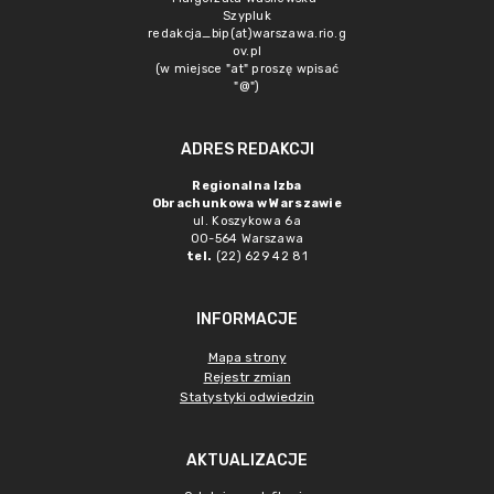
Szypluk
redakcja_bip(at)warszawa.rio.g
ov.pl
(w miejsce "at" proszę wpisać
"@")
ADRES REDAKCJI
Regionalna Izba
Obrachunkowa w Warszawie
ul. Koszykowa 6a
00-564 Warszawa
tel.
(22) 629 42 81
INFORMACJE
Mapa strony
Rejestr zmian
Statystyki odwiedzin
AKTUALIZACJE