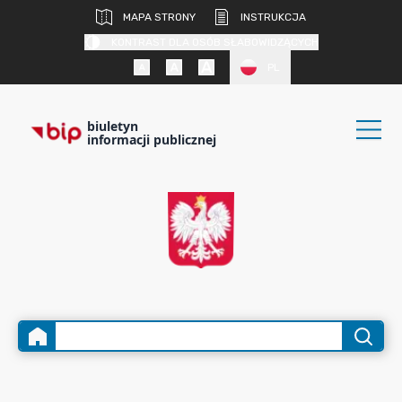
MAPA STRONY
INSTRUKCJA
KONTRAST DLA OSÓB SŁABOWIDZĄCYCH
PL
biuletyn
informacji publicznej