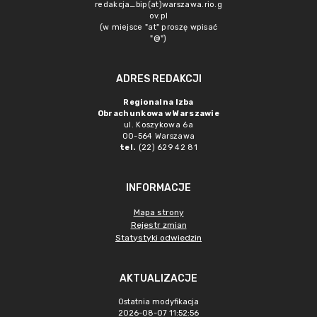
redakcja_bip(at)warszawa.rio.g
ov.pl
(w miejsce "at" proszę wpisać
"@")
ADRES REDAKCJI
Regionalna Izba
Obrachunkowa w Warszawie
ul. Koszykowa 6a
00-564 Warszawa
tel.
(22) 629 42 81
INFORMACJE
Mapa strony
Rejestr zmian
Statystyki odwiedzin
AKTUALIZACJE
Ostatnia modyfikacja
2026-08-07 11:52:56