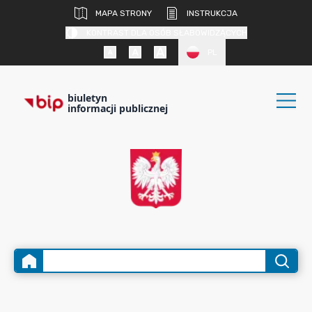
MAPA STRONY
INSTRUKCJA
KONTRAST DLA OSÓB SŁABOWIDZĄCYCH
PL
biuletyn
informacji publicznej