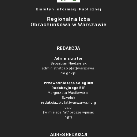
Biuletyn Informacji Publicznej
Regionalna Izba
Obrachunkowa w Warszawie
REDAKCJA
Administrator
Sebastian Niedzielak
administrator.bip(at)warszawa.
rio.gov.pl
Przewodnicząca Kolegium
Redakcyjnego BIP
Małgorzata Wasilewska-
Szypluk
redakcja_bip(at)warszawa.rio.g
ov.pl
(w miejsce "at" proszę wpisać
"@")
ADRES REDAKCJI