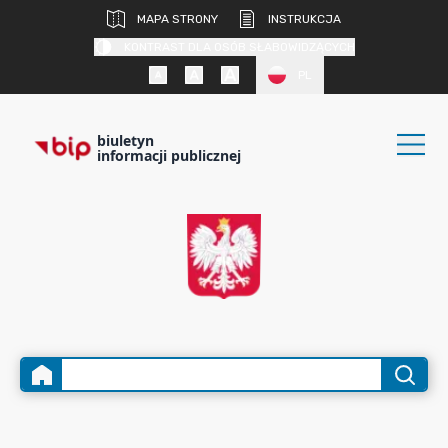
MAPA STRONY
INSTRUKCJA
KONTRAST DLA OSÓB SŁABOWIDZĄCYCH
PL
biuletyn
informacji publicznej