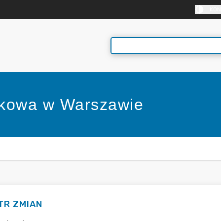
KON
nkowa w Warszawie
E
TR ZMIAN