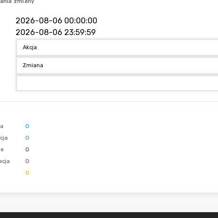
ania zmiany
ja
0
cja
0
ie
0
acja
0
0