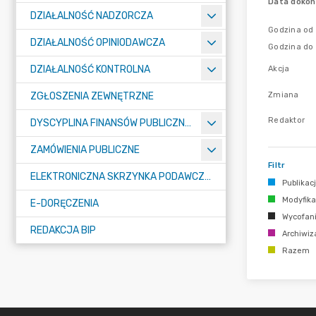
Data dokon
DZIAŁALNOŚĆ NADZORCZA
Godzina od
DZIAŁALNOŚĆ OPINIODAWCZA
Godzina do
DZIAŁALNOŚĆ KONTROLNA
Akcja
Zmiana
ZGŁOSZENIA ZEWNĘTRZNE
Redaktor
DYSCYPLINA FINANSÓW PUBLICZNYCH
ZAMÓWIENIA PUBLICZNE
Filtr
ELEKTRONICZNA SKRZYNKA PODAWCZA E-PUAP
Publikac
Modyfika
E-DORĘCZENIA
Wycofan
REDAKCJA BIP
Archiwiz
Razem