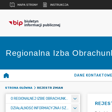
MAPA STRONY
INSTRUKCJA
biuletyn
informacji publicznej
Regionalna Izba Obrachu
DANE KONTAKTOW
REJESTR ZMIAN
STRONA GŁÓWNA
O REGIONALNEJ IZBIE OBRACHUNKOWEJ W WARSZAWIE
REJES
DZIAŁALNOŚĆ INFORMACYJNA I SZKOLENIOWA