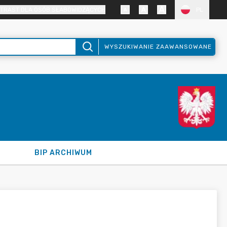
TRAST DLA OSÓB SŁABOWIDZĄCYCH
PL
WYSZUKIWANIE ZAAWANSOWANE
BIP ARCHIWUM