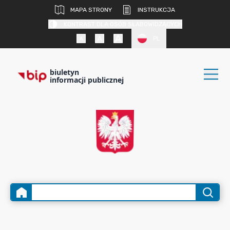
MAPA STRONY
INSTRUKCJA
KONTRAST DLA OSÓB SŁABOWIDZĄCYCH
PL
biuletyn
informacji publicznej