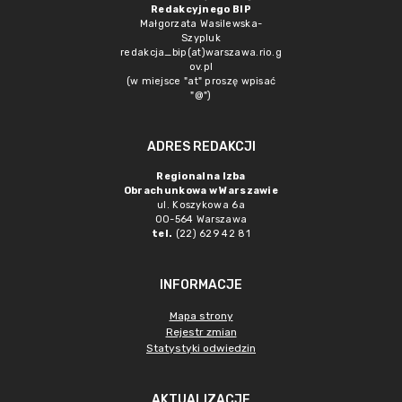
Redakcyjnego BIP
Małgorzata Wasilewska-
Szypluk
redakcja_bip(at)warszawa.rio.g
ov.pl
(w miejsce "at" proszę wpisać
"@")
ADRES REDAKCJI
Regionalna Izba
Obrachunkowa w Warszawie
ul. Koszykowa 6a
00-564 Warszawa
tel.
(22) 629 42 81
INFORMACJE
Mapa strony
Rejestr zmian
Statystyki odwiedzin
AKTUALIZACJE