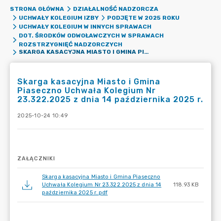
STRONA GŁÓWNA
DZIAŁALNOŚĆ NADZORCZA
UCHWAŁY KOLEGIUM IZBY
PODJĘTE W 2025 ROKU
UCHWAŁY KOLEGIUM W INNYCH SPRAWACH
DOT. ŚRODKÓW ODWOŁAWCZYCH W SPRAWACH
ROZSTRZYGNIĘĆ NADZORCZYCH
SKARGA KASACYJNA MIASTO I GMINA PIASECZNO UCHWAŁA KOLEGIUM NR 23.322.2025 Z DNIA 14 PAŹDZIERNIKA 2025 R.
Skarga kasacyjna Miasto i Gmina
Piaseczno Uchwała Kolegium Nr
23.322.2025 z dnia 14 października 2025 r.
2025-10-24 10:49
ZAŁĄCZNIKI
Skarga kasacyjna Miasto i Gmina Piaseczno
Uchwała Kolegium Nr 23.322.2025 z dnia 14
118.93 KB
października 2025 r..pdf