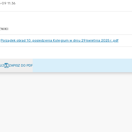
-09 11:36
NIKI
Porządek obrad 10. posiedzenia Kolegium w dniu 29 kwietnia 2025 r..pdf
UJ
ZAPISZ DO PDF