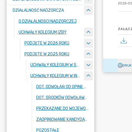
2025-05
DZIAŁALNOŚĆ NADZORCZA
O DZIAŁALNOŚCI NADZORCZEJ
ZAŁĄCZ
UCHWAŁY KOLEGIUM IZBY
PODJĘTE W 2026 ROKU
PODJĘTE W 2025 ROKU
UCHWAŁY KOLEGIUM W SPRAWIE UCHWAŁ JST
DRUK
UCHWAŁY KOLEGIUM W INNYCH SPRAWACH
DOT. ODWOŁAŃ OD OPINII SKŁADÓW ORZEKAJĄCYCH
DOT. ŚRODKÓW ODWOŁAWCZYCH W SPRAWACH ROZSTRZYGNIĘĆ NADZORCZYCH
PRZEKAZANE DO WOJEWODY
ZAOPINIOWANIE KANDYDATÓW NA CZŁONKÓW KOLEGIUM
POZOSTAŁE