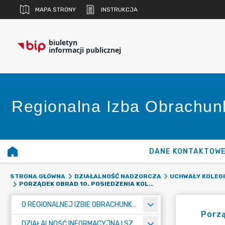
MAPA STRONY
INSTRUKCJA
biuletyn
informacji publicznej
Regionalna Izba Obrachu
DANE KONTAKTOW
STRONA GŁÓWNA
DZIAŁALNOŚĆ NADZORCZA
UCHWAŁY KOLEGI
PORZĄDEK OBRAD 10. POSIEDZENIA KOLEGIUM W DNIU 29 KWIETNIA 2025 R.
O REGIONALNEJ IZBIE OBRACHUNKOWEJ W WARSZAWIE
Porzą
DZIAŁALNOŚĆ INFORMACYJNA I SZKOLENIOWA