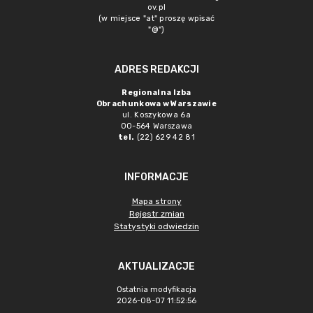
ov.pl
(w miejsce "at" proszę wpisać
"@")
ADRES REDAKCJI
Regionalna Izba
Obrachunkowa w Warszawie
ul. Koszykowa 6a
00-564 Warszawa
tel.
(22) 629 42 81
INFORMACJE
Mapa strony
Rejestr zmian
Statystyki odwiedzin
AKTUALIZACJE
Ostatnia modyfikacja
2026-08-07 11:52:56