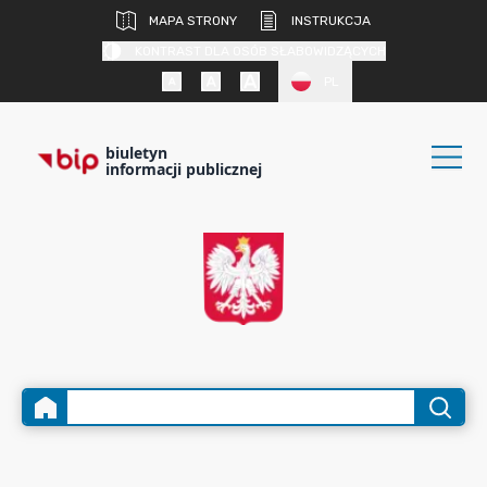
MAPA STRONY
INSTRUKCJA
KONTRAST DLA OSÓB SŁABOWIDZĄCYCH
PL
biuletyn
informacji publicznej