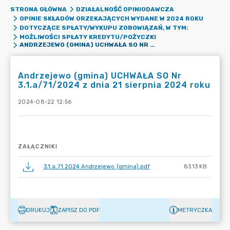
STRONA GŁÓWNA
DZIAŁALNOŚĆ OPINIODAWCZA
OPINIE SKŁADÓW ORZEKAJĄCYCH WYDANE W 2024 ROKU
DOTYCZĄCE SPŁATY/WYKUPU ZOBOWIĄZAŃ, W TYM:
MOŻLIWOŚCI SPŁATY KREDYTU/POŻYCZKI
ANDRZEJEWO (GMINA) UCHWAŁA SO NR 3.1.A/71/2024 Z DNIA 21 SIERPNIA 2024 ROKU
Andrzejewo (gmina) UCHWAŁA SO Nr
3.1.a/71/2024 z dnia 21 sierpnia 2024 roku
2024-08-22 12:56
ZAŁĄCZNIKI
3.1.a.71.2024 Andrzejewo (gmina).pdf
83.13 KB
DRUKUJ
ZAPISZ DO PDF
METRYCZKA