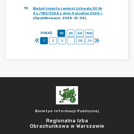
10
.
Bieżuń (miasto i gmina) Uchwała SO Nr
3.c./183/2024 z dnia 4 grudnia 2024 r.
(Opublikowano: 2024-12-04)
POKAŻ
:
10
25
50
100
1
2
3
...
38
39
Biuletyn Informacji Publicznej
Regionalna Izba
Obrachunkowa w Warszawie