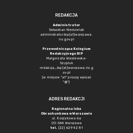
REDAKCJA
Administrator
Sebastian Niedzielak
administrator.bip(at)warszawa.
rio.gov.pl
Przewodnicząca Kolegium
Redakcyjnego BIP
Małgorzata Wasilewska-
Szypluk
redakcja_bip(at)warszawa.rio.g
ov.pl
(w miejsce "at" proszę wpisać
"@")
ADRES REDAKCJI
Regionalna Izba
Obrachunkowa w Warszawie
ul. Koszykowa 6a
00-564 Warszawa
tel.
(22) 629 42 81