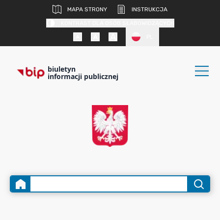
MAPA STRONY
INSTRUKCJA
KONTRAST DLA OSÓB SŁABOWIDZĄCYCH
PL
biuletyn
informacji publicznej