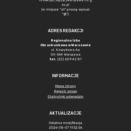
redakcja_bip(at)warszawa.rio.g
ov.pl
(w miejsce "at" proszę wpisać
"@")
ADRES REDAKCJI
Regionalna Izba
Obrachunkowa w Warszawie
ul. Koszykowa 6a
00-564 Warszawa
tel.
(22) 629 42 81
INFORMACJE
Mapa strony
Rejestr zmian
Statystyki odwiedzin
AKTUALIZACJE
Ostatnia modyfikacja
2026-08-07 11:52:56