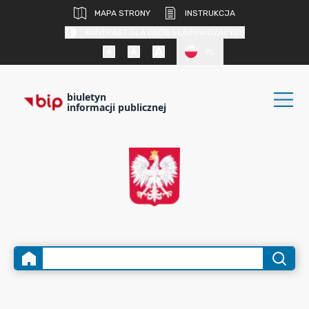
MAPA STRONY
INSTRUKCJA
KONTRAST DLA OSÓB SŁABOWIDZĄCYCH
PL
biuletyn
informacji publicznej