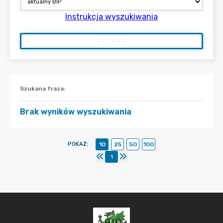
Instrukcja wyszukiwania
SZUKAJ
Szukana fraza
:
Brak wyników wyszukiwania
POKAŻ
:
10
25
50
100
1