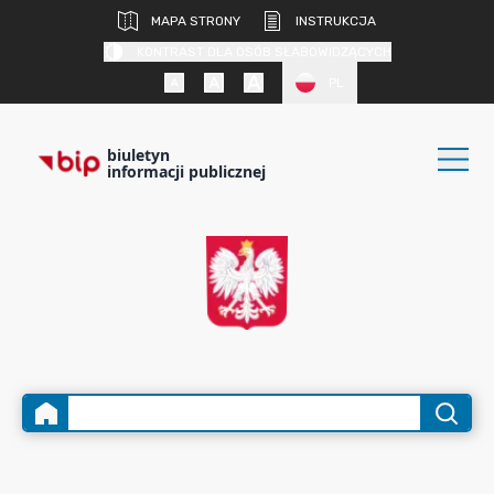
MAPA STRONY
INSTRUKCJA
KONTRAST DLA OSÓB SŁABOWIDZĄCYCH
PL
biuletyn
informacji publicznej