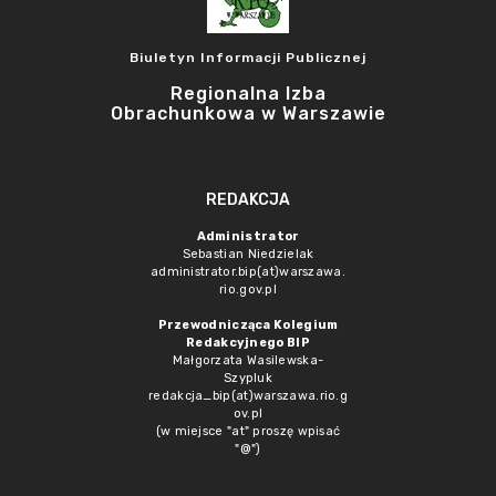
Biuletyn Informacji Publicznej
Regionalna Izba
Obrachunkowa w Warszawie
REDAKCJA
Administrator
Sebastian Niedzielak
administrator.bip(at)warszawa.
rio.gov.pl
Przewodnicząca Kolegium
Redakcyjnego BIP
Małgorzata Wasilewska-
Szypluk
redakcja_bip(at)warszawa.rio.g
ov.pl
(w miejsce "at" proszę wpisać
"@")