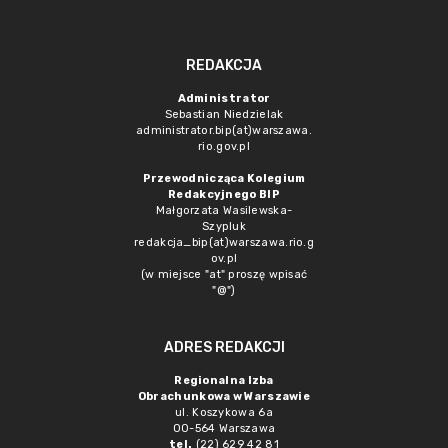
REDAKCJA
Administrator
Sebastian Niedzielak
administrator.bip(at)warszawa.
rio.gov.pl
Przewodnicząca Kolegium
Redakcyjnego BIP
Małgorzata Wasilewska-
Szypluk
redakcja_bip(at)warszawa.rio.g
ov.pl
(w miejsce "at" proszę wpisać
"@")
ADRES REDAKCJI
Regionalna Izba
Obrachunkowa w Warszawie
ul. Koszykowa 6a
00-564 Warszawa
tel.
(22) 629 42 81