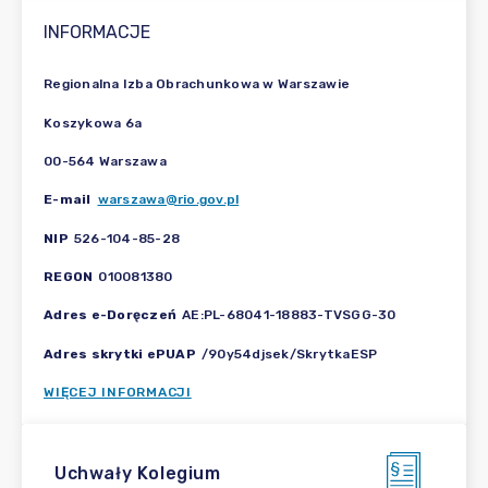
INFORMACJE
Regionalna Izba Obrachunkowa w Warszawie
Koszykowa 6a
00-564 Warszawa
E-mail
warszawa@rio.gov.pl
NIP
526-104-85-28
REGON
010081380
Adres e-Doręczeń
AE:PL-68041-18883-TVSGG-30
Adres skrytki ePUAP
/90y54djsek/SkrytkaESP
WIĘCEJ INFORMACJI
Uchwały Kolegium