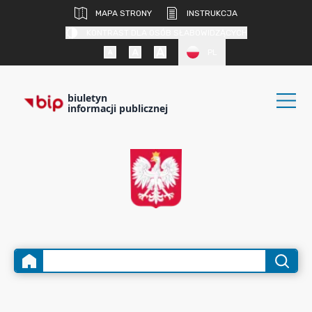
MAPA STRONY
INSTRUKCJA
KONTRAST DLA OSÓB SŁABOWIDZĄCYCH
PL
biuletyn
informacji publicznej