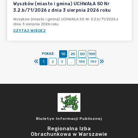
Wyszków (miasto i gmina) UCHWAŁA SO Nr
3.2.b/71/2026 z dnia 3 sierpnia 2026 roku
Wyszków (miasto i gmina) UCHWAŁA SO Nr 3.2.b/71/2026 z
dnia 3 sierpnia 2026 roku
CZYTAJ WIĘCEJ
POKAŻ
:
10
25
50
100
1
2
3
...
788
789
Biuletyn Informacji Publicznej
Regionalna Izba
Obrachunkowa w Warszawie