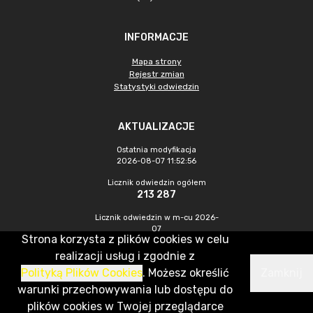
INFORMACJE
Mapa strony
Rejestr zmian
Statystyki odwiedzin
AKTUALIZACJE
Ostatnia modyfikacja
2026-08-07 11:52:56
Licznik odwiedzin ogółem
213 287
Licznik odwiedzin w m-cu 2026-
07
Strona korzysta z plików cookies w celu
822
realizacji usług i zgodnie z
Polityką Plików Cookies
. Możesz określić
Zamknij
CMS & Hosting: Nefeni Sp. z o.o.
warunki przechowywania lub dostępu do
plików cookies w Twojej przeglądarce